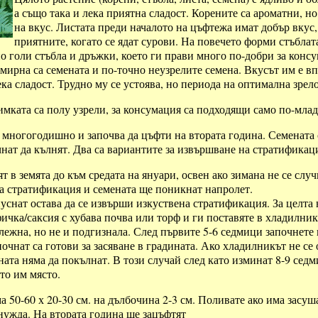
а също така и лека приятна сладост. Корените са ароматни, но
на вкус. Листата преди началото на цъфтежа имат добър вкус, 
приятните, когато се ядат сурови. На повечето форми стъблат
о голи стъбла и дръжки, което ги прави много по-добри за консу
смирна са семената и по-точно неузрелите семена. Вкусът им е в
ека сладост. Трудно му се устоява, но периода на оптимална зрело
имката са полу узрели, за консумация са подходящи само по-млад
 многогодишно и започва да цъфти на втората година. Семената 
чнат да кълнят. Два са вариантите за извършване на стратификац
ят в земята до към средата на януари, освен ако зимана не се сл
на стратификация и семената ще поникнат напролет.
уснат остава да се извърши изкуствена стратификация. За целта н
фичка/саксия с хубава почва или торф и ги поставяте в хладилни
лежна, но не и подгизнала. След първите 5-6 седмици започнете 
почнат са готови за засяване в градината. Ако хладилникът не с
ената няма да покълнат. В този случай след като изминат 8-9 сед
то им място.
а 50-60 х 20-30 см. на дълбочина 2-3 см. Поливате ако има засу
нужда. На втората година ще зацъфтят