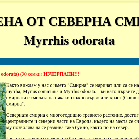
НА ОТ СЕВЕРНА С
Myrrhis odorata
 odorata)
ИЗЧЕРПАНИ!!!
(30 семки)
Както виждам у нас с името "Смирна" се наричат или са се 
myrrha, Myrtus communis и Myrrhis odorata. Тъй като първите 
смирната е смолата на някакво южно дърво или храст (Commip
смирна".
Северната смирна е многогодишно тревисто растение, достиг
централните и северни части на Европа, където на места се с
му позволява да се развива така буйно, както по на север.
Цялото растение (корени, стъбла, листа, семена) е ядливо и 