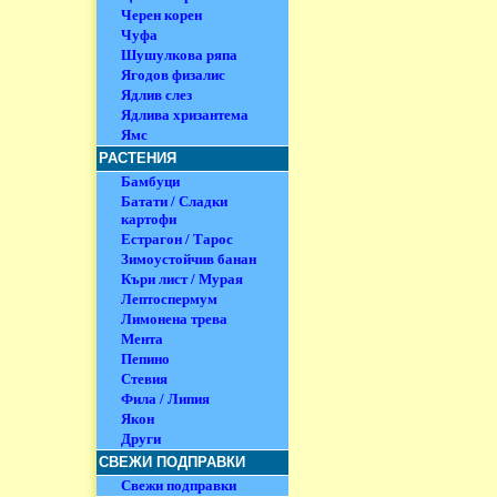
Черен корен
Чуфа
Шушулкова ряпа
Ягодов физалис
Ядлив слез
Ядлива хризантема
Ямс
РАСТЕНИЯ
Бамбуци
Батати / Сладки
картофи
Естрагон / Тарос
Зимоустойчив банан
Къри лист / Мурая
Лептоспермум
Лимонена трева
Мента
Пепино
Стевия
Фила / Липия
Якон
Други
СВЕЖИ ПОДПРАВКИ
Свежи подправки