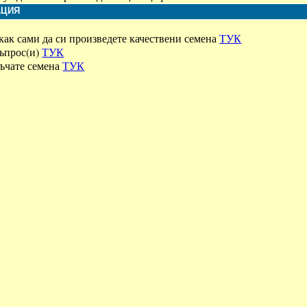
АЦИЯ
как сами да си произведете качествени семена
ТУК
въпрос(и)
ТУК
ръчате семена
ТУК