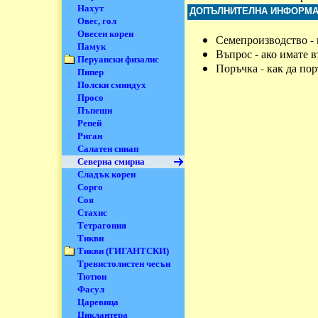
Нахут
ДОПЪЛНИТЕЛНА ИНФОРМ
Овес, гол
Овесен корен
Семепроизводство - 
Памук
Въпрос - ако имате 
Перуански физалис
Поръчка - как да по
Пипер
Полски сминдух
Просо
Пъпеши
Репей
Риган
Салатен синап
Северна смирна
Сладък корен
Сорго
Соя
Стахис
Тетрагония
Тикви
Тикви (ГИГАНТСКИ)
Тревистолистен чесън
Тютюн
Фасул
Царевица
Циклантера