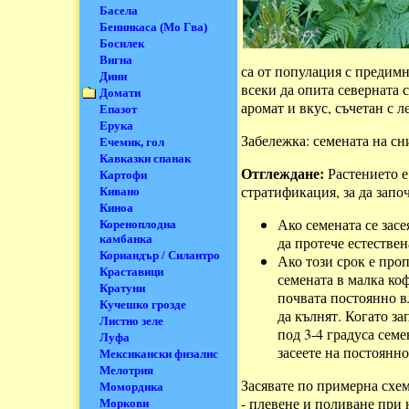
Басела
Бенинкаса (Мо Гва)
Босилек
Вигна
са от популация с предимн
Дини
всеки да опита северната 
Домати
аромат и вкус, съчетан с л
Епазот
Ерука
Забележка: семената на сн
Ечемик, гол
Кавказки спанак
Отглеждане:
Растението е
Картофи
стратификация, за да запо
Кивано
Киноа
Ако семената се засе
Кореноплодна
камбанка
да протече естестве
Кориандър / Силантро
Ако този срок е проп
Краставици
семената в малка ко
Кратуни
почвата постоянно в
Кучешко грозде
да кълнят. Когато за
Листно зеле
под 3-4 градуса сем
Луфа
засеете на постоянно
Мексикански физалис
Мелотрия
Засявате по примерна схем
Момордика
- плевене и поливане при 
Моркови