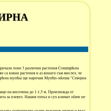
МИРНА
наричали поне 3 различни растения Commiphora
две са южни растения и аз винаги съм мислел, че
hora myrrha) ще наричам Myrrhis odorata "Северна
ащо на височина до 1-1,5 м. Произхожда от
чита за плевел. Нашия топъл и сух климат обаче не
обладава сравнително силен анасонов аромат и вкус,