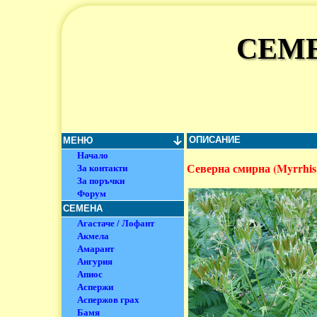
СЕМЕ
ОПИСАНИЕ
МЕНЮ
Начало
Северна смирна (Myrrhis
За контакти
За поръчки
Форум
СЕМЕНА
Агастаче / Лофант
Акмела
Амарант
Ангурия
Апиос
Аспержи
Аспержов грах
Бамя