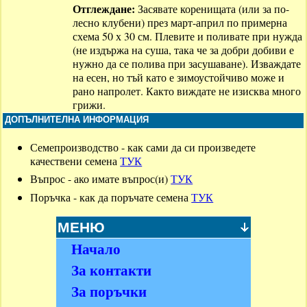
Отглеждане:
Засявате коренищата (или за по-
лесно клубени) през март-април по примерна
схема 50 х 30 см. Плевите и поливате при нужда
(не издържа на суша, така че за добри добиви е
нужно да се полива при засушаване). Изваждате
на есен, но тъй като е зимоустойчиво може и
рано напролет. Както виждате не изисква много
грижи.
ДОПЪЛНИТЕЛНА ИНФОРМАЦИЯ
Семепроизводство - как сами да си произведете
качествени семена
ТУК
Въпрос - ако имате въпрос(и)
ТУК
Поръчка - как да поръчате семена
ТУК
МЕНЮ
Начало
За контакти
За поръчки