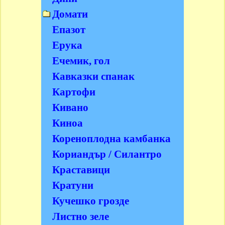
Домати
Епазот
Ерука
Ечемик, гол
Кавказки спанак
Картофи
Кивано
Киноа
Кореноплодна камбанка
Кориандър / Силантро
Краставици
Кратуни
Кучешко грозде
Листно зеле