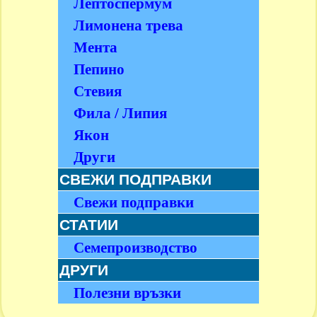
Лептоспермум
Лимонена трева
Мента
Пепино
Стевия
Фила / Липия
Якон
Други
СВЕЖИ ПОДПРАВКИ
Свежи подправки
СТАТИИ
Семепроизводство
ДРУГИ
Полезни връзки