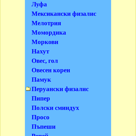
Луфа
Мексикански физалис
Мелотрия
Момордика
Моркови
Нахут
Овес, гол
Овесен корен
Памук
Перуански физалис
Пипер
Полски сминдух
Просо
Пъпеши
Репей