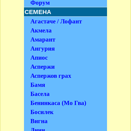
Форум
СЕМЕНА
Агастаче / Лофант
Акмела
Амарант
Ангурия
Апиос
Аспержи
Аспержов грах
Бамя
Басела
Бенинкаса (Мо Гва)
Босилек
Вигна
Дини