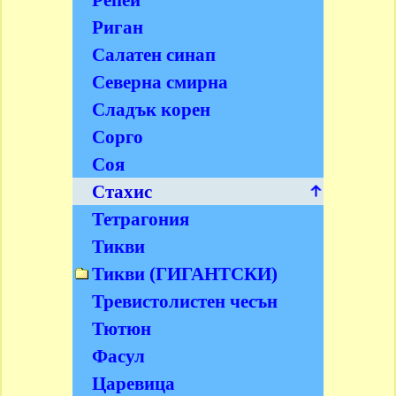
Риган
Салатен синап
Северна смирна
Сладък корен
Сорго
Соя
Стахис
Тетрагония
Тикви
Тикви (ГИГАНТСКИ)
Тревистолистен чесън
Тютюн
Фасул
Царевица