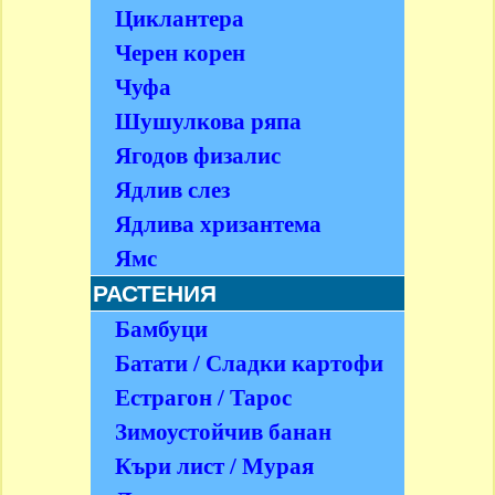
Циклантера
Черен корен
Чуфа
Шушулкова ряпа
Ягодов физалис
Ядлив слез
Ядлива хризантема
Ямс
РАСТЕНИЯ
Бамбуци
Батати / Сладки картофи
Естрагон / Тарос
Зимоустойчив банан
Къри лист / Мурая