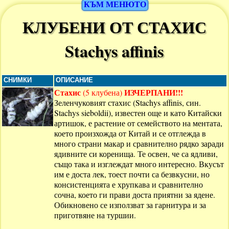
КЪМ МЕНЮТО
КЛУБЕНИ ОТ СТАХИС
Stachys affinis
СНИМКИ
ОПИСАНИЕ
Стахис
ИЗЧЕРПАНИ!!!
(5 клубена)
Зеленчуковият стахис (Stachys affinis, син.
Stachys sieboldii), известен още и като Китайски
артишок, е растение от семейството на ментата,
което произхожда от Китай и се отглежда в
много страни макар и сравнително рядко заради
ядивните си коренища. Те освен, че са ядливи,
също така и изглеждат много интересно. Вкусът
им е доста лек, тоест почти са безвкусни, но
консистенцията е хрупкава и сравнително
сочна, което ги прави доста приятни за ядене.
Обикновено се използват за гарнитура и за
приготвяне на туршии.